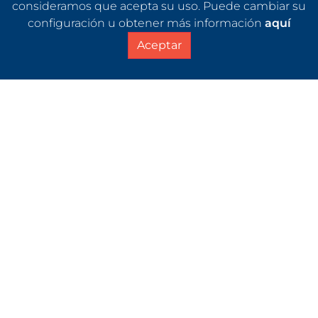
consideramos que acepta su uso. Puede cambiar su
configuración u obtener más información
aquí
Aceptar
About Us
NOE China, with its main office in
Shanghai, has grown over the last
20
years
as a global exhibition, events and
brand experience provider working
together with
NOEGroup
extended
network of local delegations and
production facilities worldwide, helping